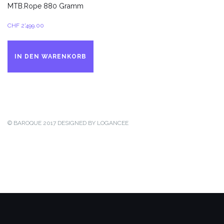
MTB.Rope 880 Gramm
CHF
2'499.00
IN DEN WARENKORB
© BAROQUE 2017
DESIGNED BY LOGANCEE