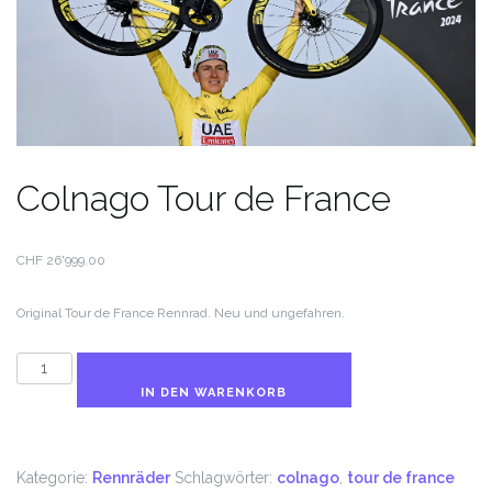
Colnago Tour de France
CHF
26'999.00
Original Tour de France Rennrad. Neu und ungefahren.
Colnago
Tour
IN DEN WARENKORB
de
France
Menge
Kategorie:
Rennräder
Schlagwörter:
colnago
,
tour de france