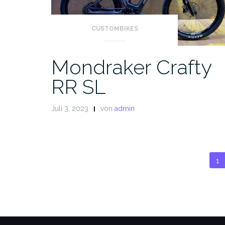
CUSTOMBIKES
Mondraker Crafty
RR SL
Juli 3, 2023
von
admin
S
1
d
B