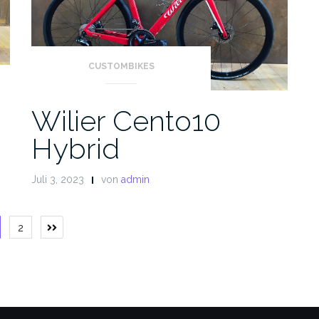
CUSTOMBIKES
Wilier Cento10
Hybrid
Juli 3, 2023
von
admin
eitennummerierung
2
er
eiträge