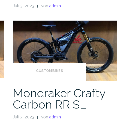
Juli 3, 2023
von
admin
CUSTOMBIKES
Mondraker Crafty
Carbon RR SL
Juli 3, 2023
von
admin