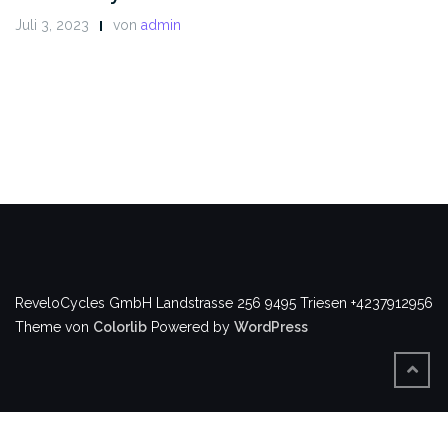
Juli 3, 2023
von
admin
ReveloCycles GmbH
Landstrasse 256
9495 Triesen
+4237912956
Theme von
Colorlib
Powered by
WordPress