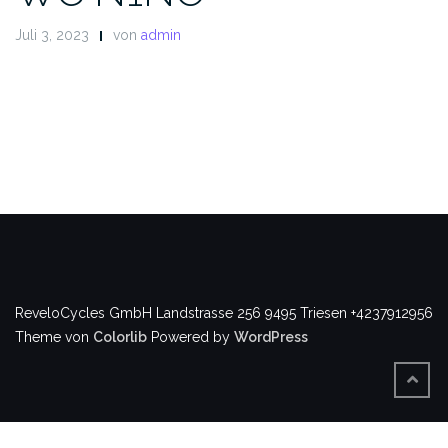
Juli 3, 2023
von
admin
ReveloCycles GmbH
Landstrasse 256
9495 Triesen
+4237912956
Theme von
Colorlib
Powered by
WordPress