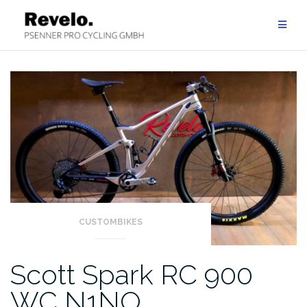
Zum
Inhalt
springen
CUSTOMBIKES
Scott Spark RC 900
WC N1NO