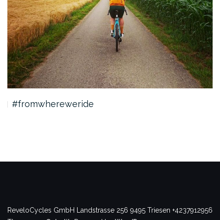
#fromwhereweride
.
ReveloCycles GmbH
Landstrasse 256
9495 Triesen
+4237912956