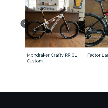
ybrid
Mondraker Crafty RR SL
Factor L
Custom