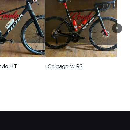
ando HT
Colnago V4RS
Col
Fra