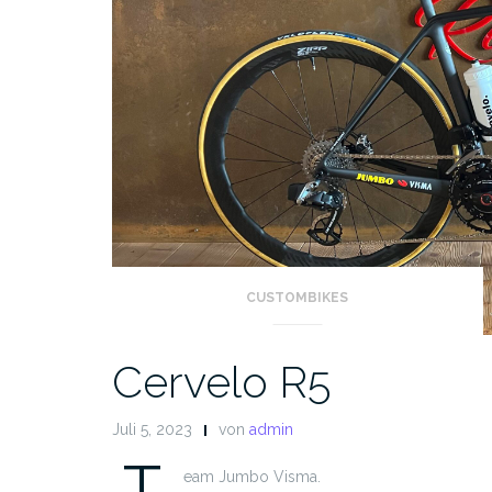
CUSTOMBIKES
Cervelo R5
Juli 5, 2023
von
admin
T
eam Jumbo Visma.