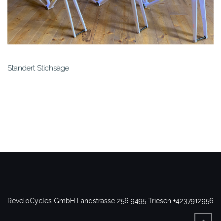
Standert Stichsäge
ReveloCycles GmbH
Landstrasse 256
9495 Triesen
+4237912956