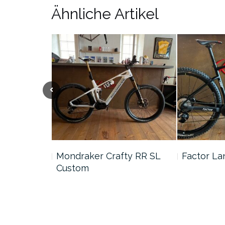
Ähnliche Artikel
ybrid
Mondraker Crafty RR SL
Factor L
Custom