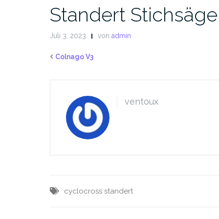
Standert Stichsäge
Juli 3, 2023
von
admin
Colnago V3
ventoux
cyclocross
standert