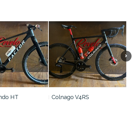
ando HT
Colnago V4RS
Cer