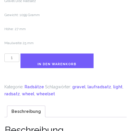
Gravel Disc Radsatz
Gewicht: 1099 Gramm
Höhe: 27 mm
Maulweite 25 mm
GRVL.UCI
1099
IN DEN WARENKORB
Gramm
Menge
Kategorie:
Radsätze
Schlagwörter:
gravel
,
laufradsatz
,
light
,
radsatz
,
wheel
,
wheelset
Beschreibung
Beschreibung