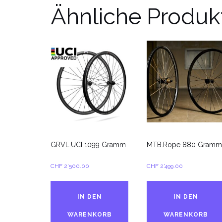
Ähnliche Produk
GRVL.UCI 1099 Gramm
MTB.Rope 880 Gramm
CHF
2'500.00
CHF
2'499.00
IN DEN
IN DEN
WARENKORB
WARENKORB