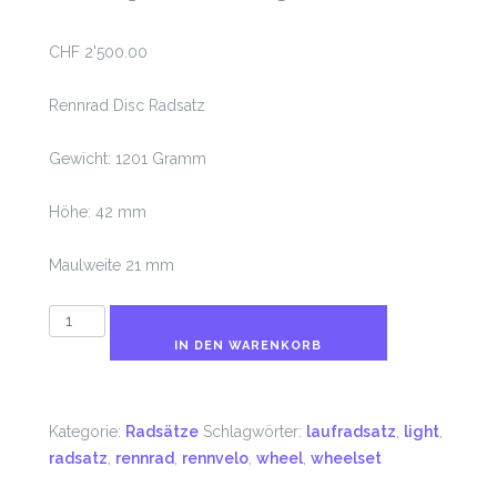
CHF
2'500.00
Rennrad Disc Radsatz
Gewicht: 1201 Gramm
Höhe: 42 mm
Maulweite 21 mm
R.SPEED
1201
IN DEN WARENKORB
Gramm
Menge
Kategorie:
Radsätze
Schlagwörter:
laufradsatz
,
light
,
radsatz
,
rennrad
,
rennvelo
,
wheel
,
wheelset