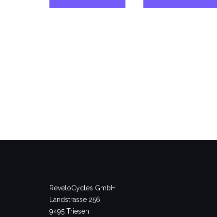
ReveloCycles GmbH
Landstrasse 256
9495 Triesen