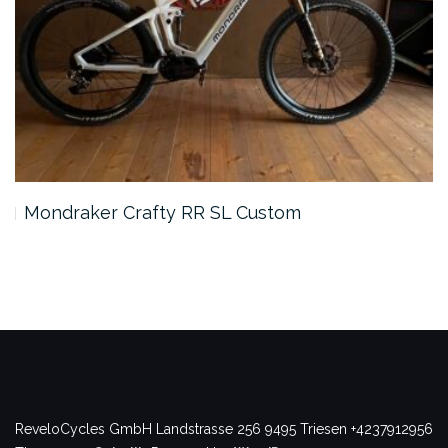
Mondraker Crafty RR SL Custom
ReveloCycles GmbH
Landstrasse 256
9495 Triesen
+4237912956