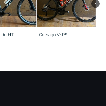
ando HT
Colnago V4RS
Cer