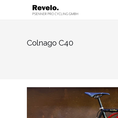
Zum
Inhalt
springen
Colnago C40