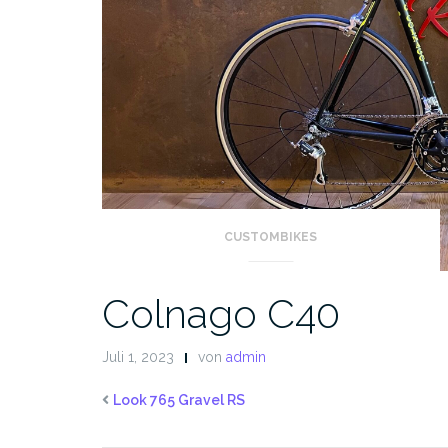
CUSTOMBIKES
Colnago C40
Juli 1, 2023
von
admin
Look 765 Gravel RS