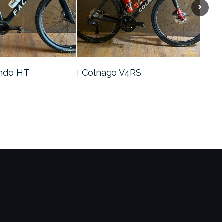
ando HT
Colnago V4RS
Cer