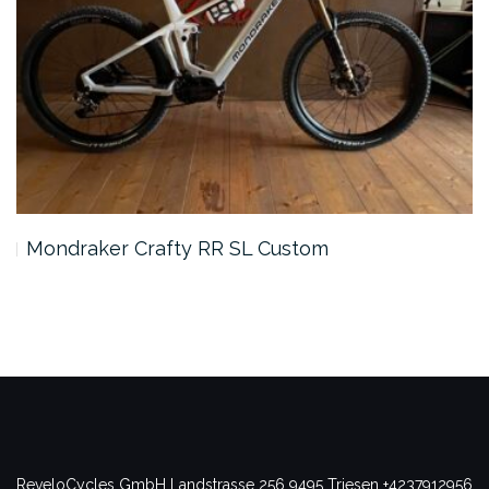
Mondraker Crafty RR SL Custom
ReveloCycles GmbH
Landstrasse 256
9495 Triesen
+4237912956