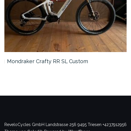
Mondraker Crafty RR SL Custom
ReveloCycles GmbH
Landstrasse 256
9495 Triesen
+4237912956