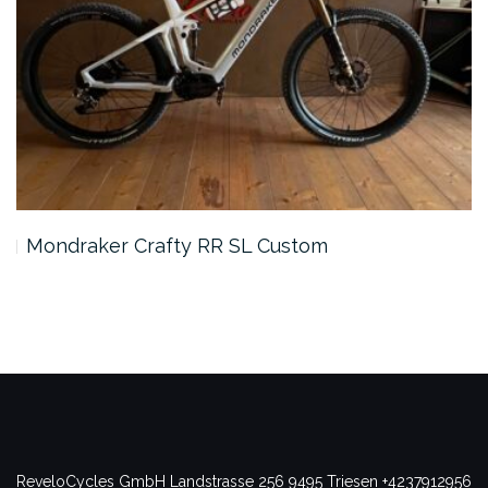
Mondraker Crafty RR SL Custom
ReveloCycles GmbH
Landstrasse 256
9495 Triesen
+4237912956