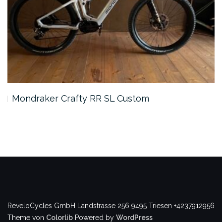
Mondraker Crafty RR SL Custom
ReveloCycles GmbH
Landstrasse 256
9495 Triesen
+4237912956
Theme von
Colorlib
Powered by
WordPress