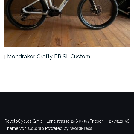
Mondraker Crafty RR SL Custom
ReveloCycles GmbH
Landstrasse 256
9495 Triesen
+4237912956
Theme von
Colorlib
Powered by
WordPress